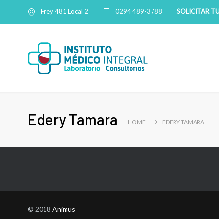
SOLICITAR T
Frey 481 Local 2
0294 489-3788
Edery Tamara
HOME
EDERY TAMARA
© 2018
Animus