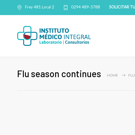
SOLICITAR T
Frey 481 Local 2
0294 489-3788
Flu season continues
HOME
FLU