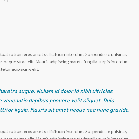
utpat rutrum eros amet sollicitudin interdum. Suspendisse pulvinar,
us neque vitae elit. Mauris adipiscing mauris fringilla turpis interdum
etur adipiscing elit.
pharetra augue. Nullam id dolor id nibh ultricies
te venenatis dapibus posuere velit aliquet. Duis
ttitor ligula. Mauris sit amet neque nec nunc gravida.
utpat rutrum eros amet sollicitudin interdum. Suspendisse pulvinar,
us neque vitae elit. Mauris adipiscing mauris fringilla turpis interdum